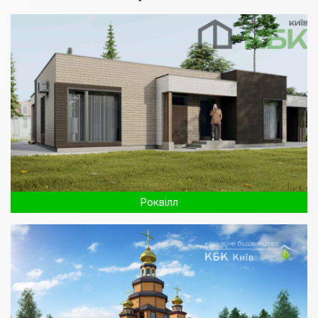
Роквілл