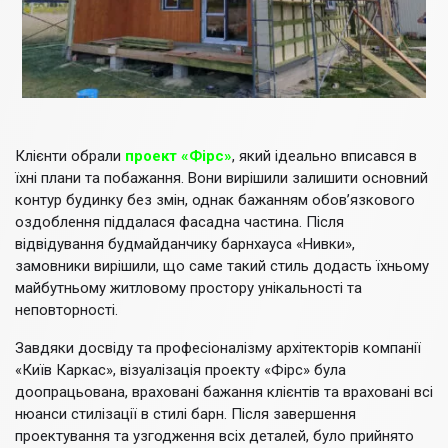
Клієнти обрали
проект «Фірс»
, який ідеально вписався в
їхні плани та побажання. Вони вирішили залишити основний
контур будинку без змін, однак бажанням обов’язкового
оздоблення піддалася фасадна частина. Після
відвідування будмайданчику барнхауса «Нивки»,
замовники вирішили, що саме такий стиль додасть їхньому
майбутньому житловому простору унікальності та
неповторності.
Завдяки досвіду та професіоналізму архітекторів компанії
«Київ Каркас», візуалізація проекту «Фірс» була
доопрацьована, враховані бажання клієнтів та враховані всі
нюанси стилізації в стилі барн. Після завершення
проектування та узгодження всіх деталей, було прийнято