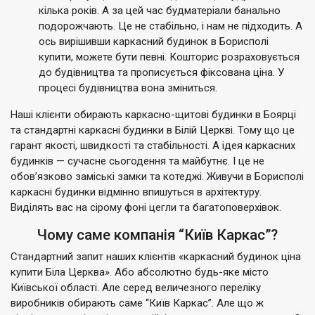
кілька років. А за цей час будматеріали банально
подорожчають. Це не стабільно, і нам не підходить. А
ось вирішивши каркасний будинок в Борисполі
купити, можете бути певні. Кошторис розраховується
до будівництва та прописується фіксована ціна. У
процесі будівництва вона зміниться.
Наші клієнти обирають каркасно-щитові будинки в Боярці
та стандартні каркасні будинки в Білій Церкві. Тому що це
гарант якості, швидкості та стабільності. А ідея каркасних
будинків — сучасне сьогодення та майбутнє. І це не
обов’язково заміські замки та котеджі. Живучи в Борисполі
каркасні будинки відмінно впишуться в архітектуру.
Виділять вас на сірому фоні цегли та багатоповерхівок.
Чому саме компанія “Київ Каркас”?
Стандартний запит наших клієнтів «каркасний будинок ціна
купити Біла Церква». Або абсолютно будь-яке місто
Київської області. Але серед величезного переліку
виробників обирають саме “Київ Каркас”. Але що ж