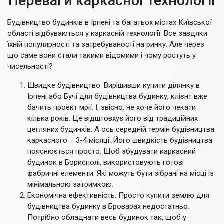
Переваги каркасної технології
Будівництво будинків в Ірпені та багатьох містах Київської
області відбуваються у каркасній технології. Все завдяки
їхній популярності та затребуваності на ринку. Але через
що саме вони стали такими відомими і чому ростуть у
чисельності?
Швидке будівництво. Вирішивши купити ділянку в
Ірпені або Бучі для будівництва будинку, клієнт вже
бачить проект мрії. І, звісно, не хоче його чекати
кілька років. Це відштовхує його від традиційних
цегляних будинків. А ось середній термін будівництва
каркасного – 3-4 місяці. Його швидкість будівництва
пояснюється просто. Щоб збудувати каркасний
будинок в Борисполі, використовують готові
фабричні елементи. Які можуть бути зібрані на місці із
мінімальною затримкою.
Економічна ефективність. Просто купити землю для
будівництва будинку в Броварах недостатньо.
Потрібно обладнати весь будинок так, щоб у