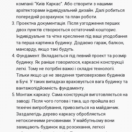
компанії “Київ Каркас”. Або створити з нашими
архітекторами індивідуальний дизайн. Далі робиться
попередній розрахунок та план роботи.
Проектна документація. Після узгодження перших
двох пунктів створюється остаточний кошторис.
Індивідуальне та чітке креслення під ваші уподобання
та перша картинка будинку. Додаємо гараж, балкон,
мансарду, якщо такі будуть.
Фундамент. Вкладається під певний проект та розмір
будинку. Як раніше говорилося, каркасні конструкції
легкі. Тому не потрібні важкі і складні технології.
Тільки якщо це не зведення триповерхових будинків
в Бучі. У таких випадках враховується вага будинку та
вантажопідйомність фундаменту.
Монтаж каркасу. Сама конструкція виготовляється на
заводі. Після чого готова і така, що пройшла всі
технічні випробування, привозиться на майданчик.
Заздалегідь дерево каркасу обробляється
нетоксичними речовинами. У майбутньому вони
захищають будинок від розсихання, легкої