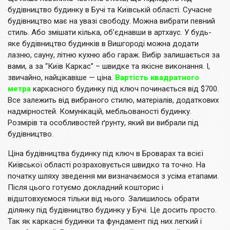
будівництво будинку в Бучі та Київській області. Сучасне
будівництво має на увазі свободу. Можна вибрати певний
стиль. Або змішати кілька, об’єднавши в артхаус. У будь-
яке будівництво будинків в Вишгороді можна додати
лазню, сауну, літню кухню або гараж. Вибір залишається за
вами, а за “Київ Каркас” – швидке та якісне виконання. І,
звичайно, найцікавіше — ціна.
Вартість квадратного
метра
каркасного будинку під ключ починається від $700.
Все залежить від вибраного стилю, матеріалів, додаткових
надмірностей. Комунікацій, мебльованості будинку.
Розмірів та особливостей ґрунту, який ви вибрали під
будівництво.
Ціна будівництва будинку під ключ в Броварах та всієї
Київської області розраховується швидко та точно. На
початку шляху зведення ми визначаємося з усіма етапами.
Після цього готуємо докладний кошторис і
відштовхуємося тільки від нього. Залишилось обрати
ділянку під будівництво будинку у Бучі. Це досить просто.
Так як каркасні будинки та фундамент під них легкий і