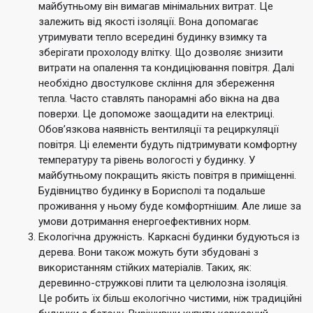
майбутньому він вимагав мінімальних витрат. Це
залежить від якості ізоляції. Вона допомагає
утримувати тепло всередині будинку взимку та
зберігати прохолоду влітку. Що дозволяє знизити
витрати на опалення та кондиціювання повітря. Далі
необхідно двостулкове скління для збереження
тепла. Часто ставлять панорамні або вікна на два
поверхи. Це допоможе заощадити на електриці.
Обов’язкова наявність вентиляції та рециркуляції
повітря. Ці елементи будуть підтримувати комфортну
температуру та рівень вологості у будинку. У
майбутньому покращить якість повітря в приміщенні.
Будівництво будинку в Борисполі та подальше
проживання у ньому буде комфортнішим. Але лише за
умови дотримання енергоефективних норм.
Екологічна дружність. Каркасні будинки будуються із
дерева. Вони також можуть бути збудовані з
використанням стійких матеріалів. Таких, як:
деревинно-стружкові плити та целюлозна ізоляція.
Це робить їх більш екологічно чистими, ніж традиційні