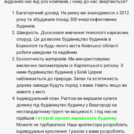
відрізняє нас від усіх компаній, і чому до нас звертаються?
Багаторічний досвід. На ринку ми знаходимося з 2012
року та збудували понад 300 енергоефективних
будинків.
Швидкість. Досконале вивчення технології каркасних
споруд. Це дозволяє будівництво будинків в
Борисполі та будь-якого міста Київської області
робити швидким та надійним.
Екологічність матеріалів. Ми використовуємо
виключно пиломатеріали із Карпатського регіону. З
ними будівництво будинків у Білій Церкві
наближається до природи. Запах та естетичність
дерева завжди будуть поряд з вами. Навіть якщо ви
живете у місті.
Індивідуальний план. Раптом ви вирішили купити
ділянку під будівництво будинку у Вишгороді на
нестандартному ґрунті чи місцевості. І під них не
підійшов
готовий проект каркасного будинку
.
Можете не турбуватися. Наші архітектори розроблять
індивідуальні креслення. І разом з вами розроблять