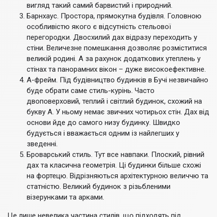
вигляд такий самий барвистий і природний.
Барнхаус. Простора, прямокутна будівля. Головною
особливістю якого є відсутність стельової
перегородки. Двосхилий дах відразу переходить у
стіни. Величезне помешкання дозволяє розміститися
великій родині. А за рахунок додаткових утеплень у
стінах та панорамних вікон – дуже високоефективне.
А-фрейм. Під будівництво будинків в Бучі незвичайно
буде обрати саме стиль-курінь. Часто
двоповерховий, теплий і світлий будинок, схожий на
букву А. У ньому немає звичних чотирьох стін. Дах від
основи йде до самого низу будинку. Швидко
будується і вважається одним із найлегших у
зведенні.
Броварський стиль. Тут все навпаки. Плоский, рівний
дах та класична геометрія. Ці будинки більше схожі
на фортецю. Відрізняються архітектурною величчю та
статністю. Великий будинок з різьбленими
візерунками та арками.
Це лише невелика частина стилів, що підходять під