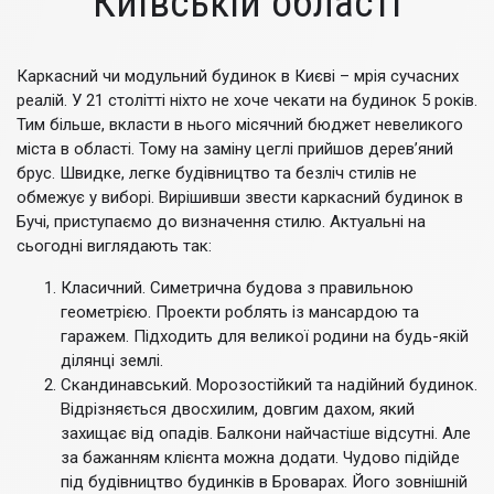
Київській області
Каркасний чи модульний будинок в Києві – мрія сучасних
реалій. У 21 столітті ніхто не хоче чекати на будинок 5 років.
Тим більше, вкласти в нього місячний бюджет невеликого
міста в області. Тому на заміну цеглі прийшов дерев’яний
брус. Швидке, легке будівництво та безліч стилів не
обмежує у виборі. Вирішивши звести каркасний будинок в
Бучі, приступаємо до визначення стилю. Актуальні на
сьогодні виглядають так:
Класичний. Симетрична будова з правильною
геометрією. Проекти роблять із мансардою та
гаражем. Підходить для великої родини на будь-якій
ділянці землі.
Скандинавський. Морозостійкий та надійний будинок.
Відрізняється двосхилим, довгим дахом, який
захищає від опадів. Балкони найчастіше відсутні. Але
за бажанням клієнта можна додати. Чудово підійде
під будівництво будинків в Броварах. Його зовнішній