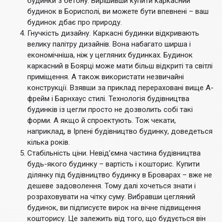
будинки з бетону. Вирішивши купити каркасний
будинок в Борисполі, ви можете бути впевнені – ваш
будинок дбає про природу.
Гнучкість дизайну. Каркасні будинки відкривають
велику палітру дизайнів. Вона набагато ширша і
економічніша, ніж у цегляних будинках. Будинок
каркасний в Боярці може мати більш відкриті та світлі
приміщення. А також використати незвичайні
конструкції. Взявши за приклад перераховані вище А-
фрейм і Барнхаус стилі. Технологія будівництва
будинків із цегли просто не дозволить собі такі
форми. А якщо й спроектують. Тож чекати,
наприклад, в Ірпені будівництво будинку, доведеться
кілька років.
Стабільність ціни. Невід’ємна частина будівництва
будь-якого будинку – вартість і кошторис. Купити
ділянку під будівництво будинку в Броварах – вже не
дешеве задоволення. Тому далі хочеться знати і
розраховувати на чітку суму. Вибравши цегляний
будинок, ви підписуєте вирок на вічне підвищення
кошторису. Це залежить від того, що будується він