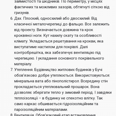
займистості та шкідників. По периметру, у місцях
фактичних та можливих зазорів, обтягнуті сіткою від
гризунів.
Дах. Плоский, односхилий або двосхилий. Від
класичної металочерепиці до фальцю. Все залежить
від проекту. Визначається довжина та крок
кроквяної ноги. Кут нахилу скату та особливості
клімату. Укладається решетування на крокви, яка
виступатиме настилом для покрівлі. Далі
контробрешітка, яка забезпечує вентиляцію під
черепицею. І укладання основного покрівельного
матеріалу.
Утеплення. Будівництво житлових будинків у Бучі
обов’язково добре утеплюється. Використовуються:
мінеральна вата або пінополістирол. Всередину стін
прокладається утеплювальний прошарок. Вона
дозволяє зберігати тепло у зимовий період. І завдяки
теплоізоляції – в будинку не спекотно влітку. Так
само каркас обшивається гідроізоляційним та
пароізоляційним матеріалами.
Вентиляція. Обов’язковий етап встановлення