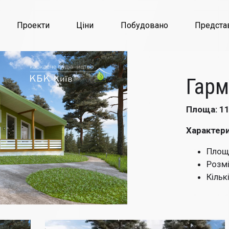
Проекти
Ціни
Побудовано
Предста
Гарм
Площа: 11
Характер
Площа
Розмі
Кільк