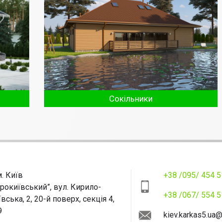
Сокільники
м. Київ
+38 /095/ 454 5
рокиївський”, вул. Кирило-
+38 /067/ 554 5
ська, 2, 20-й поверх, секція 4,
9
kiev.karkas5.ua