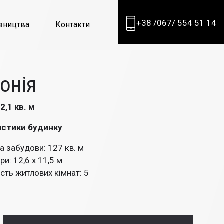
+38 /067/ 554 51 14
вництва
Контакти
Skip to content
онія
2,1 кв. м
истики будинку
 забудови: 127 кв. м
ри: 12,6 x 11,5 м
ість житлових кімнат: 5