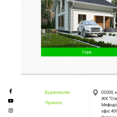
Гора
Будівництво
02000, 
ЖК “Ста
Проекти
Мефодіїв
офіс 40