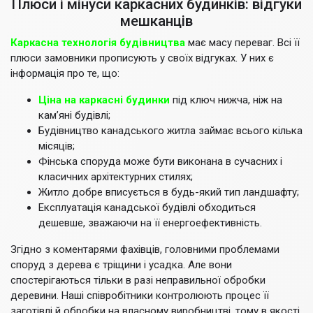
Плюси і мінуси каркасних будинків: відгуки
мешканців
Каркасна технологія будівництва
має масу переваг. Всі її
плюси замовники прописують у своїх відгуках. У них є
інформація про те, що:
Ціна на каркасні будинки
під ключ нижча, ніж на
кам’яні будівлі;
Будівництво канадського житла займає всього кілька
місяців;
Фінська споруда може бути виконана в сучасних і
класичних архітектурних стилях;
Житло добре вписується в будь-який тип ландшафту;
Експлуатація канадської будівлі обходиться
дешевше, зважаючи на її енергоефективність.
Згідно з коментарями фахівців, головними проблемами
споруд з дерева є тріщини і усадка. Але вони
спостерігаються тільки в разі неправильної обробки
деревини. Наші співробітники контролюють процес її
заготівлі й обробки на власному виробництві, тому в якості