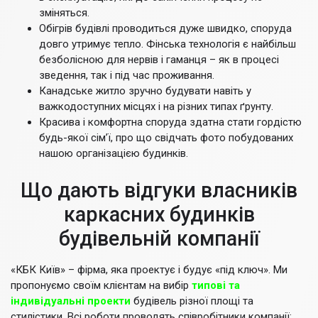
зміняться.
Обігрів будівлі проводиться дуже швидко, споруда
довго утримує тепло. Фінська технологія є найбільш
безболісною для нервів і гаманця – як в процесі
зведення, так і під час проживання.
Канадське житло зручно будувати навіть у
важкодоступних місцях і на різних типах ґрунту.
Красива і комфортна споруда здатна стати гордістю
будь-якої сім’ї, про що свідчать фото побудованих
нашою організацією будинків.
Що дають відгуки власників
каркасних будинків
будівельній компанії
«КБК Київ» – фірма, яка проектує і будує «під ключ». Ми
пропонуємо своїм клієнтам на вибір
типові та
індивідуальні проекти
будівель різної площі та
стилістики. Всі роботи проводять співробітники компанії: