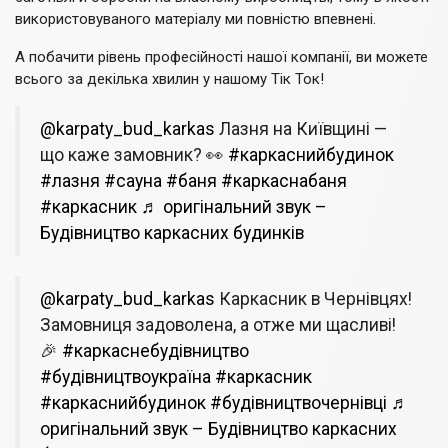
використовуваного матеріалу ми повністю впевнені.
А побачити рівень професійності нашої компанії, ви можете
всього за декілька хвилин у нашому Тік Ток!
@karpaty_bud_karkas
Лазня на Київщині —
що каже замовник? 👀
#каркаснийбудинок
#лазня
#сауна
#баня
#каркаснабаня
#каркасник
♬ оригінальний звук –
Будівництво каркасних будинків
@karpaty_bud_karkas
Каркасник в Чернівцях!
Замовниця задоволена, а отже ми щасливі!
🎉
#каркаснебудівництво
#будівництвоукраїна
#каркасник
#каркаснийбудинок
#будівництвочернівці
♬
оригінальний звук – Будівництво каркасних