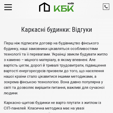
Skip to content
Каркасні будинки: Відгуки
Перш ніж підписати договір на будівництво фінського
будинку, наші замовники цікавляться особливостями
технології та її перевагами. Українці звикли будувати житло
з каменю – міцного матеріалу, в якому впевнені. Але
вартість цегли, дорогі й тривалі трудовитрати, підвищення
вартості енергоресурсів призвели до того, що населення
нашої країни стало цікавитися іншими методиками, а
зокрема фінською технологією. Вона давно популярна у
світі та дозволяє вирішити питання, важливі для сучасної
людини.
Каркасно-щитові будинки не варто плутати з житлом із
СІП-панелей. Класична методика має на увазі