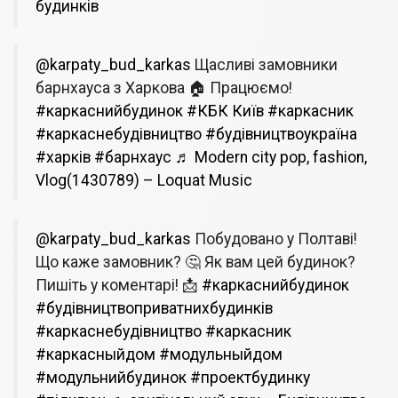
будинків
@karpaty_bud_karkas
Щасливі замовники
барнхауса з Харкова 🏠 Працюємо!
#каркаснийбудинок
#КБК Київ
#каркасник
#каркаснебудівництво
#будівництвоукраїна
#харків
#барнхаус
♬ Modern city pop, fashion,
Vlog(1430789) – Loquat Music
@karpaty_bud_karkas
Побудовано у Полтаві!
Що каже замовник? 🤔 Як вам цей будинок?
Пишіть у коментарі! 📩
#каркаснийбудинок
#будівництвоприватнихбудинків
#каркаснебудівництво
#каркасник
#каркасныйдом
#модульныйдом
#модульнийбудинок
#проектбудинку