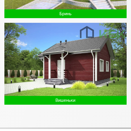
Бринь
Вишеньки