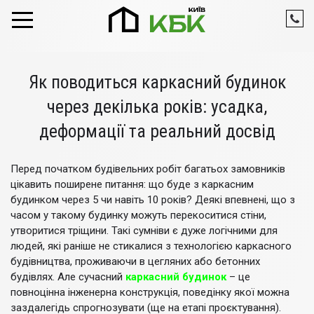
Skip to content
Як поводиться каркасний будинок
через декілька років: усадка,
деформації та реальний досвід
Перед початком будівельних робіт багатьох замовників
цікавить поширене питання: що буде з каркасним
будинком через 5 чи навіть 10 років? Деякі впевнені, що з
часом у такому будинку можуть перекоситися стіни,
утворитися тріщини. Такі сумніви є дуже логічними для
людей, які раніше не стикалися з технологією каркасного
будівництва, проживаючи в цегляних або бетонних
будівлях. Але сучасний
каркасний будинок
– це
повноцінна інженерна конструкція, поведінку якої можна
заздалегідь спрогнозувати (ще на етапі проєктування).