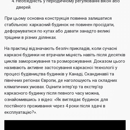
Необхідність у періодичному регулюванні вікон або
дверей.
При цьому основна конструкція повинна залишатися
стабільною: каркасний будинок не повинен просідати,
деформуватися по кутах або давати занадто великі
тріщини в різних ділянках.
На практиці відзначають безліч прикладів, коли сучасні
каркасні будинки не втрачали міцність навіть після десятків
циклів заморожування та розморожування. Доказом цього
називають активне застосування каркасної технології у
процесі будівництва будинків у Канаді, Скандинавії та
північних регіонах Європи, де наголошують на складних
кліматичних умовах. Оцінити інтер’єр та екстер’єр
каркасного будинку після певного часу можна,
ознайомившись з відео: «Як виглядає будинок для
постійного проживання через 4 роки після здачі в
експлуатацію?».