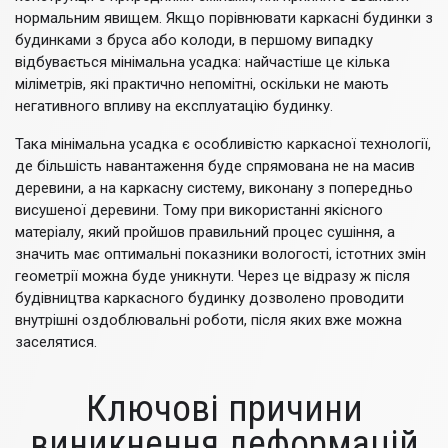
нормальним явищем. Якщо порівнювати каркасні будинки з
будинками з бруса або колоди, в першому випадку
відбувається мінімальна усадка: найчастіше це кілька
міліметрів, які практично непомітні, оскільки не мають
негативного впливу на експлуатацію будинку.
Така мінімальна усадка є особливістю каркасної технології,
де більшість навантаження буде спрямована не на масив
деревини, а на каркасну систему, виконану з попередньо
висушеної деревини. Тому при використанні якісного
матеріалу, який пройшов правильний процес сушіння, а
значить має оптимальні показники вологості, істотних змін
геометрії можна буде уникнути. Через це відразу ж після
будівництва каркасного будинку дозволено проводити
внутрішні оздоблювальні роботи, після яких вже можна
заселятися.
Ключові причини
виникнення деформацій