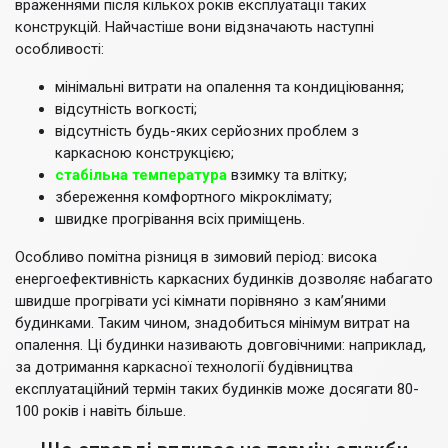
враженнями після кількох років експлуатації таких
конструкцій. Найчастіше вони відзначають наступні
особливості:
мінімальні витрати на опалення та кондиціювання;
відсутність вогкості;
відсутність будь-яких серйозних проблем з
каркасною конструкцією;
стабільна температура
взимку та влітку;
збереження комфортного мікроклімату;
швидке прогрівання всіх приміщень.
Особливо помітна різниця в зимовий період: висока
енергоефективність каркасних будинків дозволяє набагато
швидше прогрівати усі кімнати порівняно з кам’яними
будинками. Таким чином, знадобиться мінімум витрат на
опалення. Ці будинки називають довговічними: наприклад,
за дотримання каркасної технології будівництва
експлуатаційний термін таких будинків може досягати 80-
100 років і навіть більше.