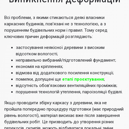
Всі проблеми, з якими стикаються деякі власники
каркасних будинків, пов’язані не з технологією, а з
порушенням будівельних норм і правил. Тому серед
ключових причин деформацій розглядають:
застосування неякісної деревини з високим
відсотком вологості;
неправильно вибраний/підготовлений фундамент;
економія на кріпленнях;
відмова від додаткового посилення конструкції;
помилки, допущені ще
етапі проєктування
;
відсутність обов’язкових вентиляційних проміжків;
порушення технологій утеплення, пароізоляції будівлі.
Якщо проводити збірку каркасу з деревини, яка не
пройшла попередню процедуру підготовки (має природний
рівень вологості), матеріал висихає вже після завершення
будівельних робіт. Це призводить до утворення різних
перекосів, скрипів, можуть відбуватися локальні зміни