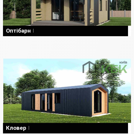
Оптібарн
Кловер