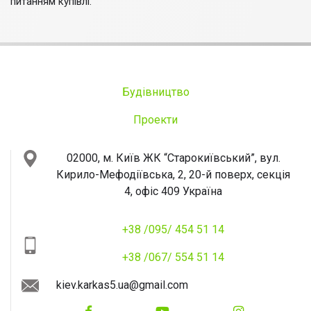
питанням купівлі.
Будівництво
Проекти
02000, м. Київ
ЖК “Старокиївський”, вул.
Кирило-Мефодіївська, 2, 20-й поверх, секція
4, офіс 409
Україна
+38 /095/ 454 51 14
+38 /067/ 554 51 14
kiev.karkas5.ua@gmail.com